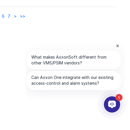
6
7
>
>>
1