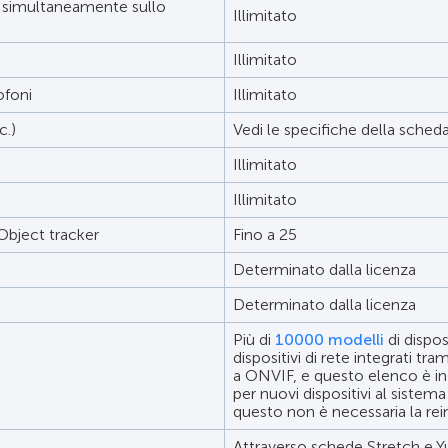
e simultaneamente sullo
Illimitato
Illimitato
ofoni
Illimitato
c.)
Vedi le specifiche della sched
Illimitato
Illimitato
bject tracker
Fino a 25
Determinato dalla licenza
Determinato dalla licenza
Più di
10000 modelli
di dispos
dispositivi di rete integrati t
a ONVIF, e questo elenco è in 
per nuovi dispositivi al siste
questo non è necessaria la rein
Attraverso schede Stretch e Y